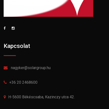
Kapcsolat
nagyker@solargroup.hu
+36 20 2468600
H-5600 Békéscsaba, Kazinczy utca 42.