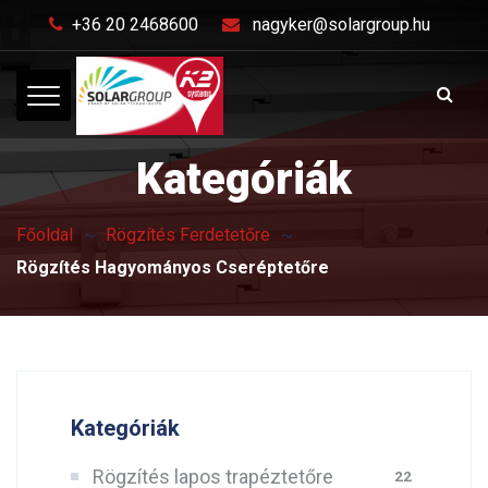
+36 20 2468600
nagyker@solargroup.hu
Kategóriák
Főoldal
Rögzítés Ferdetetőre
Rögzítés Hagyományos Cseréptetőre
Kategóriák
Rögzítés lapos trapéztetőre
22