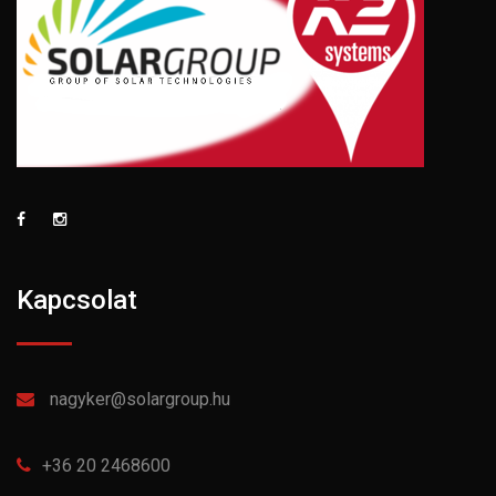
Kapcsolat
nagyker@solargroup.hu
+36 20 2468600