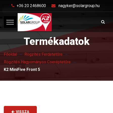
+36 20 2468600
nagyker@solargroup.hu
Termékadatok
Főoldal
Rögzítés Ferdetetőre
Rögzítés Hagyományos Cseréptetőre
K2 MiniFive Front 5
VISSZA