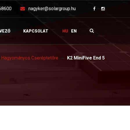
68600
nagyker@solargroup.hu
VEZŐ
KAPCSOLAT
HU
EN
s Hagyományos Cseréptetőre
K2 MiniFive End 5