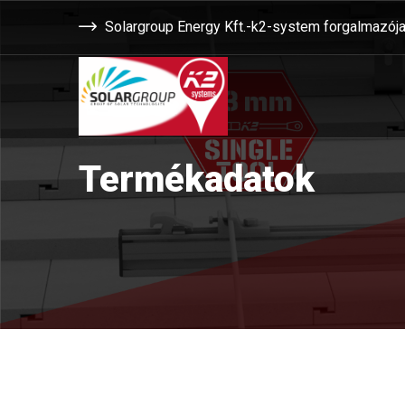
Solargroup Energy Kft.-k2-system forgalmazój
Termékadatok