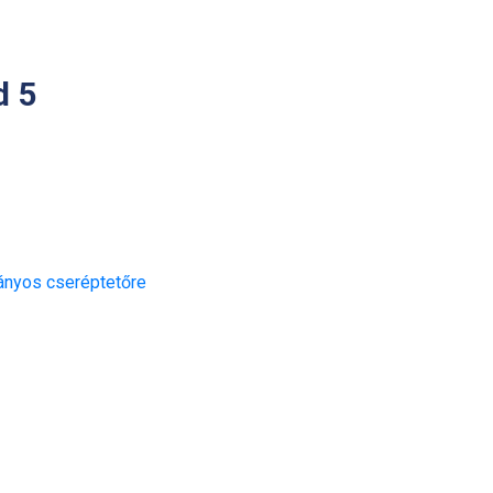
d 5
nyos cseréptetőre