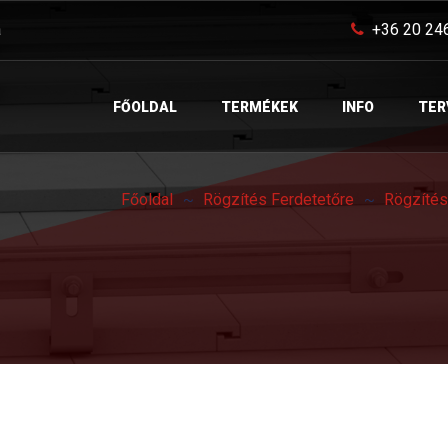
a
+36 20 24
FŐOLDAL
TERMÉKEK
INFO
TER
Főoldal
Rögzítés Ferdetetőre
Rögzíté