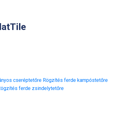
atTile
nyos cseréptetőre
Rögzítés ferde kampóstetőre
ögzítés ferde zsindelytetőre