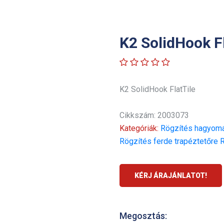
K2 SolidHook Fl
K2 SolidHook FlatTile
Cikkszám: 2003073
Kategóriák:
Rögzítés hagyomá
Rögzítés ferde trapéztetőre
R
KÉRJ ÁRAJÁNLATOT!
Megosztás: