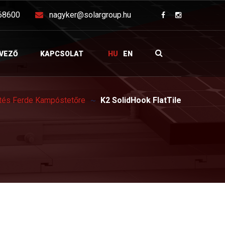
68600
nagyker@solargroup.hu
VEZŐ
KAPCSOLAT
HU
EN
tés Ferde Kampóstetőre
K2 SolidHook FlatTile