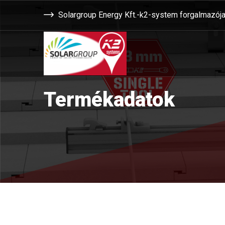
Solargroup Energy Kft.-k2-system forgalmazój
Termékadatok