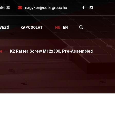
68600
nagyker@solargroup.hu
VEZŐ
KAPCSOLAT
HU
EN
re
K2 Rafter Screw M12x300, Pre-Assembled