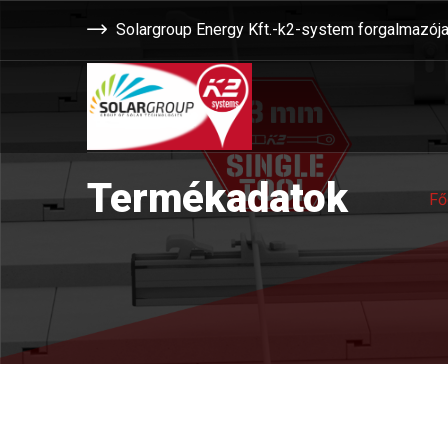
Solargroup Energy Kft.-k2-system forgalmazój
Termékadatok
Fő