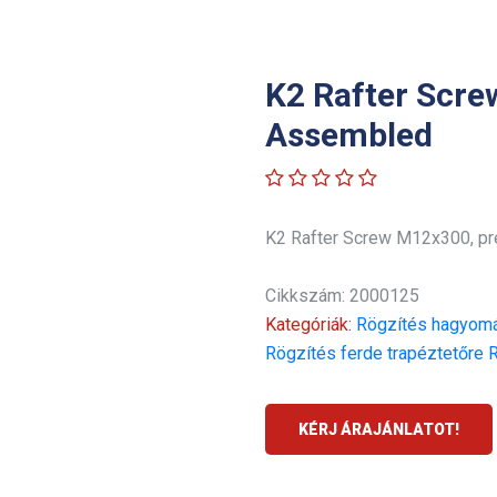
K2 Rafter Scre
Assembled
K2 Rafter Screw M12x300, p
Cikkszám: 2000125
Kategóriák:
Rögzítés hagyomá
Rögzítés ferde trapéztetőre
R
KÉRJ ÁRAJÁNLATOT!