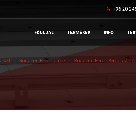
a
+36 20 24
FŐOLDAL
TERMÉKEK
INFO
TER
oldal
Rögzítés Ferdetetőre
Rögzítés Ferde Kampóstető