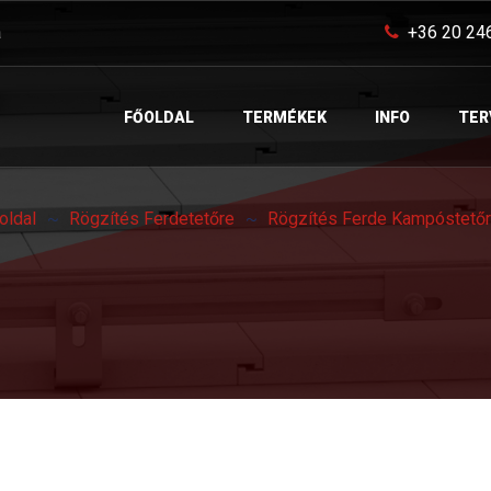
a
+36 20 24
FŐOLDAL
TERMÉKEK
INFO
TER
oldal
Rögzítés Ferdetetőre
Rögzítés Ferde Kampóstető