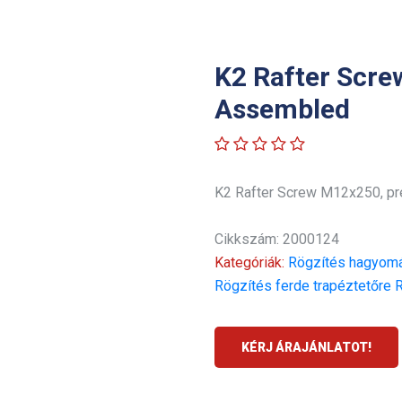
K2 Rafter Scre
Assembled
K2 Rafter Screw M12x250, p
Cikkszám: 2000124
Kategóriák:
Rögzítés hagyomá
Rögzítés ferde trapéztetőre
R
KÉRJ ÁRAJÁNLATOT!