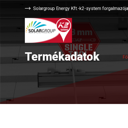
Solargroup Energy Kft.-k2-system forgalmazój
Termékadatok
Fő