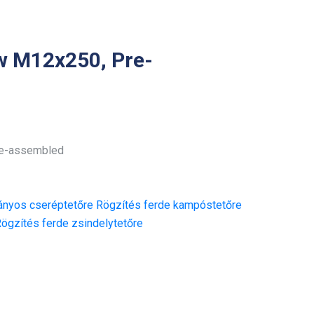
w M12x250, Pre-
re-assembled
nyos cseréptetőre
Rögzítés ferde kampóstetőre
ögzítés ferde zsindelytetőre