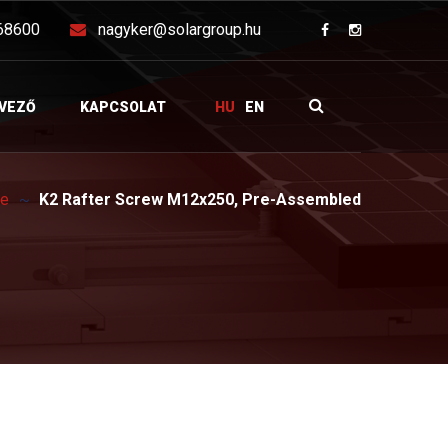
68600
nagyker@solargroup.hu
VEZŐ
KAPCSOLAT
HU
EN
re
K2 Rafter Screw M12x250, Pre-Assembled