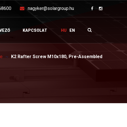
68600
nagyker@solargroup.hu
VEZŐ
KAPCSOLAT
HU
EN
re
K2 Rafter Screw M10x180, Pre-Assembled