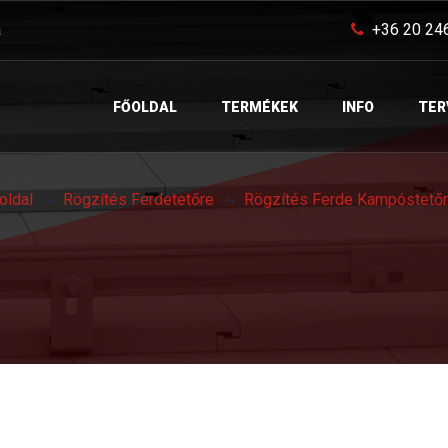
a
+36 20 24
FŐOLDAL
TERMÉKEK
INFO
TER
oldal
Rögzítés Ferdetetőre
Rögzítés Ferde Kampóstető