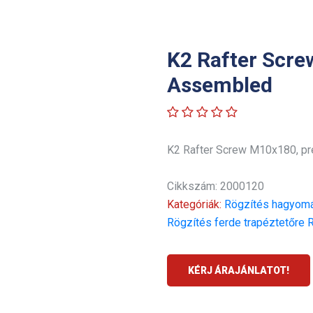
K2 Rafter Scre
Assembled
K2 Rafter Screw M10x180, p
Cikkszám: 2000120
Kategóriák:
Rögzítés hagyomá
Rögzítés ferde trapéztetőre
R
KÉRJ ÁRAJÁNLATOT!