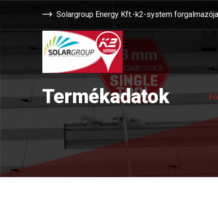
Solargroup Energy Kft.-k2-system forgalmazój
Termékadatok
Fő