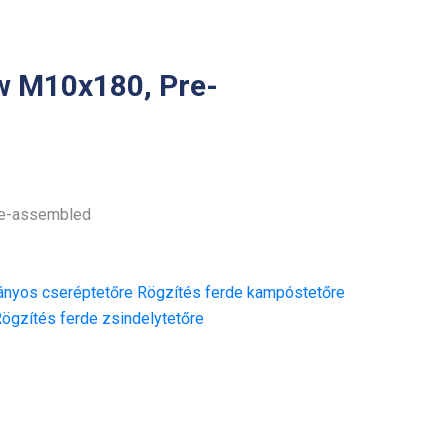
w M10x180, Pre-
re-assembled
nyos cseréptetőre
Rögzítés ferde kampóstetőre
ögzítés ferde zsindelytetőre