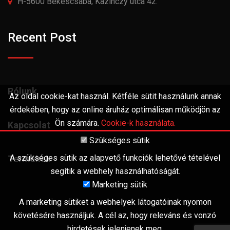
H-5600 Békéscsaba, Kazinczy utca 42.
Recent Post
Rólunk
Az oldal cookie-kat használ. Kétféle sütit használunk annak
érdekében, hogy az online áruház optimálisan működjön az
Ön számára.
Cookie-k használata.
Kapcsolat
Szükséges sütik
A szükséges sütik az alapvető funkciók lehetővé tételével
Termékek
segítik a webhely használhatóságát.
Marketing sütik
A marketing sütiket a webhelyek látogatóinak nyomon
követésére használjuk. A cél az, hogy releváns és vonzó
hirdetések jelenjenek meg.