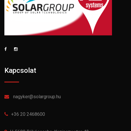
Kapcsolat
nagyker@solargroup.hu
+36 20 2468600