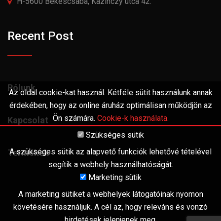
H-5600 Békéscsaba, Kazinczy utca 42.
Recent Post
Rólunk
Az oldal cookie-kat használ. Kétféle sütit használunk annak
érdekében, hogy az online áruház optimálisan működjön az
Ön számára.
Cookie-k használata.
Kapcsolat
Szükséges sütik
A szükséges sütik az alapvető funkciók lehetővé tételével
Termékek
segítik a webhely használhatóságát.
Marketing sütik
A marketing sütiket a webhelyek látogatóinak nyomon
követésére használjuk. A cél az, hogy releváns és vonzó
hirdetések jelenjenek meg.