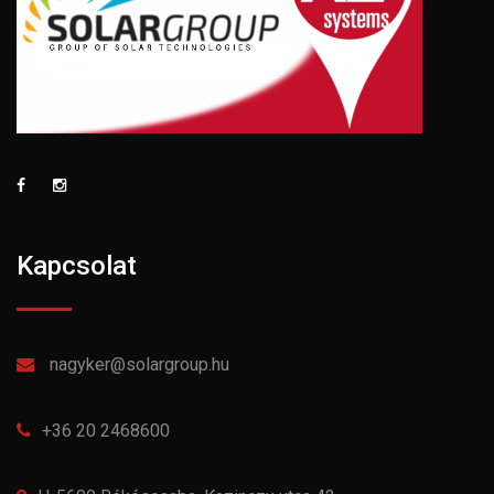
Kapcsolat
nagyker@solargroup.hu
+36 20 2468600