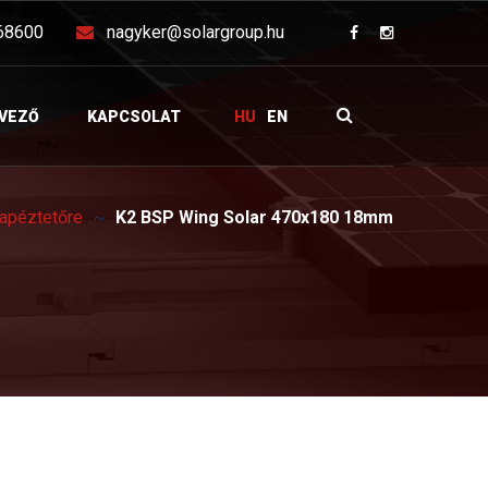
68600
nagyker@solargroup.hu
VEZŐ
KAPCSOLAT
HU
EN
rapéztetőre
K2 BSP Wing Solar 470x180 18mm