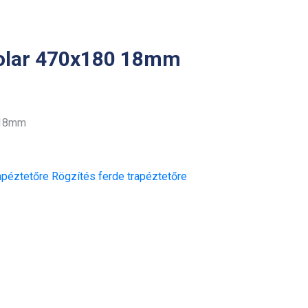
olar 470x180 18mm
 18mm
apéztetőre
Rögzítés ferde trapéztetőre