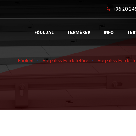
a
+36 20 24
FŐOLDAL
TERMÉKEK
INFO
TER
Főoldal
Rögzítés Ferdetetőre
Rögzítés Ferde T