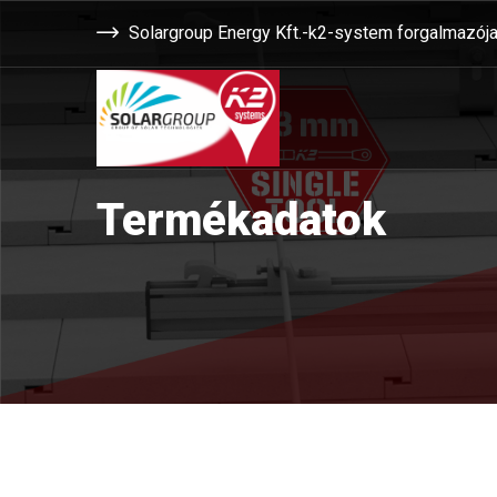
Solargroup Energy Kft.-k2-system forgalmazój
Termékadatok