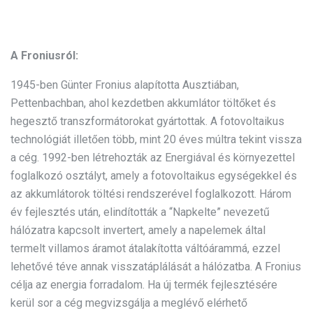
A Froniusról:
1945-ben Günter Fronius alapította Ausztiában,
Pettenbachban, ahol kezdetben akkumlátor töltőket és
hegesztő transzformátorokat gyártottak. A fotovoltaikus
technológiát illetően több, mint 20 éves múltra tekint vissza
a cég. 1992-ben létrehozták az Energiával és környezettel
foglalkozó osztályt, amely a fotovoltaikus egységekkel és
az akkumlátorok töltési rendszerével foglalkozott. Három
év fejlesztés után, elindították a “Napkelte” nevezetű
hálózatra kapcsolt invertert, amely a napelemek által
termelt villamos áramot átalakította váltóárammá, ezzel
lehetővé téve annak visszatáplálását a hálózatba. A Fronius
célja az energia forradalom. Ha új termék fejlesztésére
kerül sor a cég megvizsgálja a meglévő elérhető