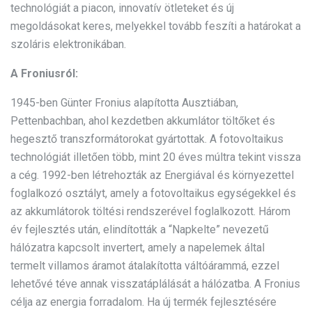
technológiát a piacon, innovatív ötleteket és új
megoldásokat keres, melyekkel tovább feszíti a határokat a
szoláris elektronikában.
A Froniusról:
1945-ben Günter Fronius alapította Ausztiában,
Pettenbachban, ahol kezdetben akkumlátor töltőket és
hegesztő transzformátorokat gyártottak. A fotovoltaikus
technológiát illetően több, mint 20 éves múltra tekint vissza
a cég. 1992-ben létrehozták az Energiával és környezettel
foglalkozó osztályt, amely a fotovoltaikus egységekkel és
az akkumlátorok töltési rendszerével foglalkozott. Három
év fejlesztés után, elindították a “Napkelte” nevezetű
hálózatra kapcsolt invertert, amely a napelemek által
termelt villamos áramot átalakította váltóárammá, ezzel
lehetővé téve annak visszatáplálását a hálózatba. A Fronius
célja az energia forradalom. Ha új termék fejlesztésére