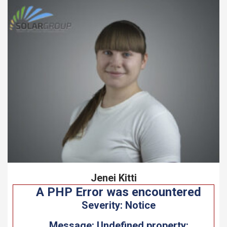
Jenei Kitti
rror was encountered
A PHP E
Severity: Notice
: Undefined property:
Message