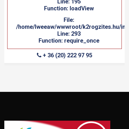
Line: 195
unction: loadView
F
File:
aw/wwwroot/k2rogzites.hu/index.php
/home/lwee
Line: 293
ction: require_once
Fun
36 (20) 222 97 95
+3