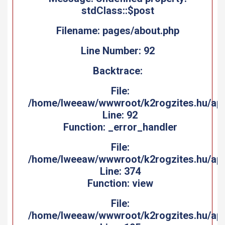
stdClass::$post
ame: pages/about.php
Filen
Line Number: 92
Backtrace:
File:
views/templates/tpresentation/pages/about.php
w/wwwroot/k2rogzites.hu/application_ytwed32/
/home/lweea
Line: 92
tion: _error_handler
Func
File:
core/Nesoft_Controller.php
w/wwwroot/k2rogzites.hu/application_ytwed32/
/home/lweea
Line: 374
Function: view
File:
controllers/Pages.php
aw/wwwroot/k2rogzites.hu/application_ytwed32/
/home/lwee